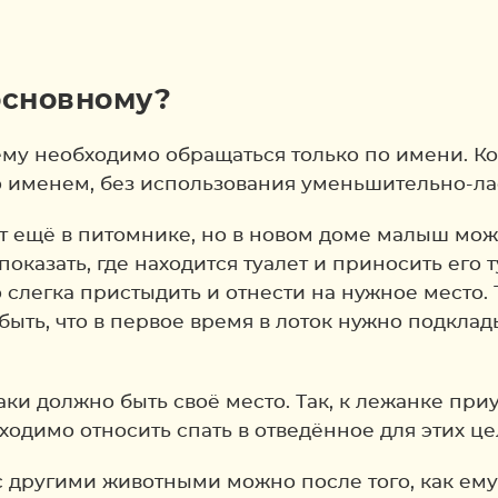
основному?
му необходимо обращаться только по имени. Ког
о именем, без использования уменьшительно-ла
т ещё в питомнике, но в новом доме малыш може
казать, где находится туалет и приносить его т
 слегка пристыдить и отнести на нужное место.
забыть, что в первое время в лоток нужно подкл
обаки должно быть своё место. Так, к лежанке при
ходимо относить спать в отведённое для этих це
 другими животными можно после того, как ему