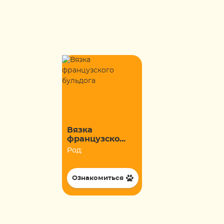
Вязка
французско...
Род:
Ознакомиться