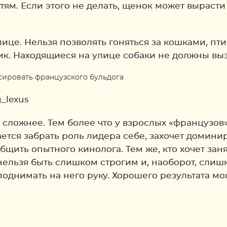
тям. Если этого не делать, щенок может выраст
ице. Нельзя позволять гоняться за кошками, п
к. Находящиеся на улице собаки не должны выз
_lexus
 сложнее. Тем более что у взрослых «французов»
ается забрать роль лидера себе, захочет домини
щить опытного кинолога. Тем же, кто хочет зан
о нельзя быть слишком строгим и, наоборот, сл
поднимать на него руку. Хорошего результата м