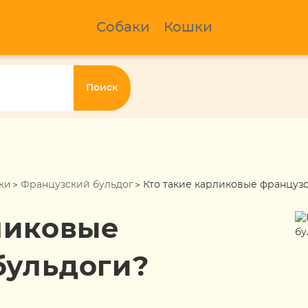
Собаки
Кошки
Поиск
ки
Французский бульдог
Кто такие карликовые француз
ликовые
бульдоги?