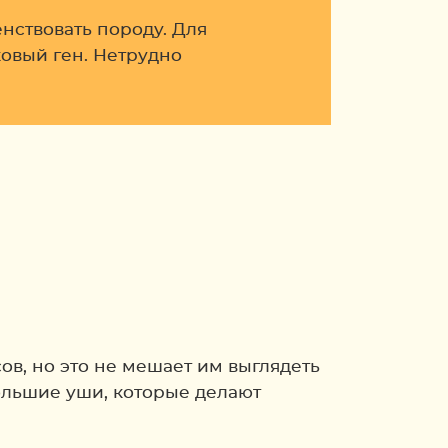
нствовать породу. Для
овый ген. Нетрудно
в, но это не мешает им выглядеть
ольшие уши, которые делают