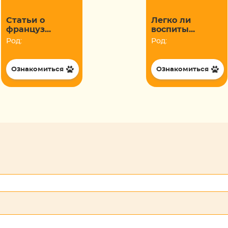
Статьи о
Легко ли
француз...
воспиты...
Род:
Род:
Ознакомиться
Ознакомиться