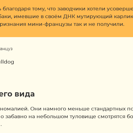
благодаря тому, что заводчики хотели усоверше
баки, имевшие в своём ДНК мутирующий карлик
признания мини-французы так и не получили.
lldog
его вида
номалией. Они намного меньше стандартных псо
о забавно на небольшом туловище смотрятся б
.