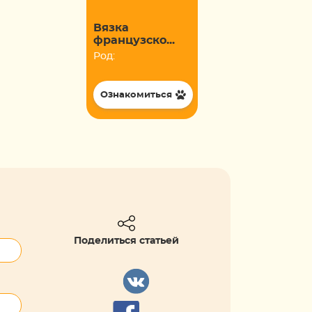
Вязка
французско...
Род:
Ознакомиться
Поделиться статьей