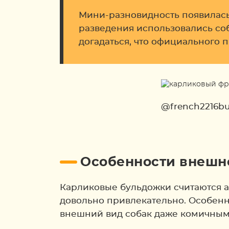
Мини-разновидность появилась 
разведения использовались со
догадаться, что официального 
@french2216bu
Особенности внешн
Карликовые бульдожки считаются а
довольно привлекательно. Особенн
внешний вид собак даже комичным