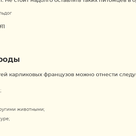
 Не стоит надолго оставлять таких питомцев в о
11
роды
тей карликовых французов можно отнести след
;
другими животными;
уре;