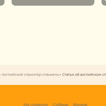
Английский спрингер-спаниель
Статьи об английском с
На главную
Собаки
Кошки