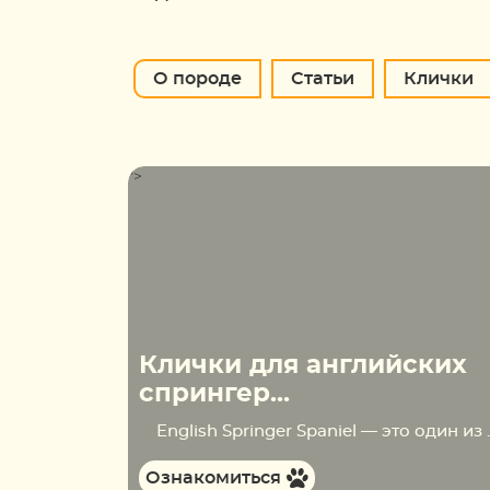
О породе
Статьи
Клички
">
Клички для английских
спрингер...
English Springer Spaniel — это один из известнейших представителей группы охотничьих с
Ознакомиться