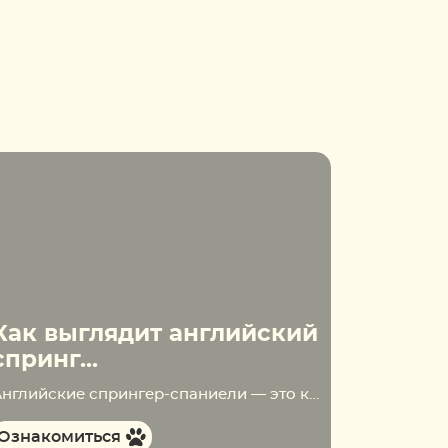
Как выглядит английский
спринг...
Английские спрингер-спаниели — это красивые спортивные собаки, которые до сих пор используются в охоте на лесную дичь. Однако встретить представителей этой породы можно не только в компании охотников, но и на выставках. СодержаниеВнешние характеристики взрослой особиМаксимальный рост, весОсобенности окраса, шерстьУши, хвост…
Ознакомиться