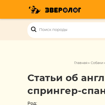
Главная
Собаки
Статьи об анг
спрингер-спа
Род: