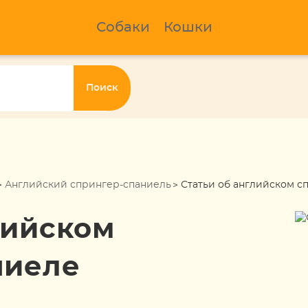
Собаки
Кошки
Поиск
Английский спрингер-спаниель
Статьи об английском с
лийском
ниеле