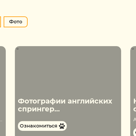
Фото
">
">
Фотографии английских
спрингер...
обак. Изначально спрингеры ходили исключительно на соколов. Но со временем перечень дичи, с которой они могли совладать значительно расширился. Охотники сумели понять, что спрингеру под силу справиться…
Ознакомиться