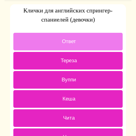
Клички для английских спрингер-
спаниелей (девочки)
1 ( 20 % )
Ответ
0 ( 0 % )
Тереза
0 ( 0 % )
Вуппи
2 ( 40 % )
Кеша
0 ( 0 % )
Чита
1 ( 20 % )