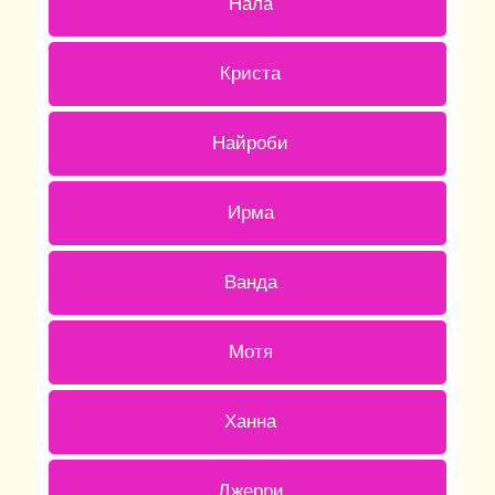
Нала
0 ( 0 % )
Криста
1 ( 20 % )
Найроби
0 ( 0 % )
Ирма
0 ( 0 % )
Ванда
0 ( 0 % )
Мотя
0 ( 0 % )
Ханна
0 ( 0 % )
Джерри