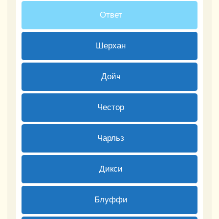
1 ( 16.67 % )
Ответ
1 ( 16.67 % )
Шерхан
0 ( 0 % )
Дойч
1 ( 16.67 % )
Честор
0 ( 0 % )
Чарльз
1 ( 16.67 % )
Дикси
0 ( 0 % )
Блуффи