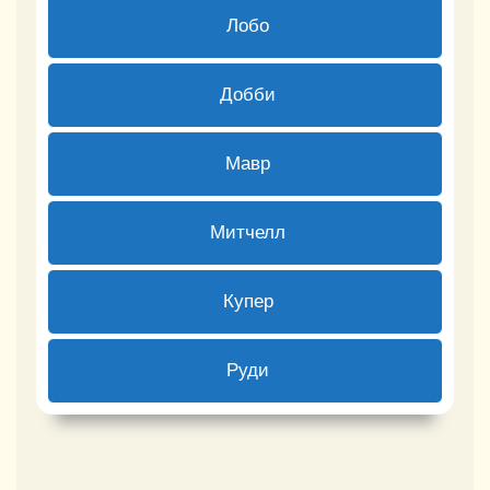
1 ( 16.67 % )
Лобо
0 ( 0 % )
Добби
0 ( 0 % )
Мавр
0 ( 0 % )
Митчелл
0 ( 0 % )
Купер
1 ( 16.67 % )
Руди
Back