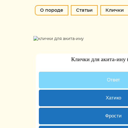
О породе
Статьи
Клички
Клички для акита-ину 
3 ( 15 % 
Ответ
4 ( 20 %
Хатико
1 ( 5 % 
Фрости