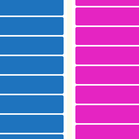
)
)
 )
)