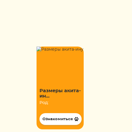
Размеры акита-
ин...
Род:
Ознакомиться