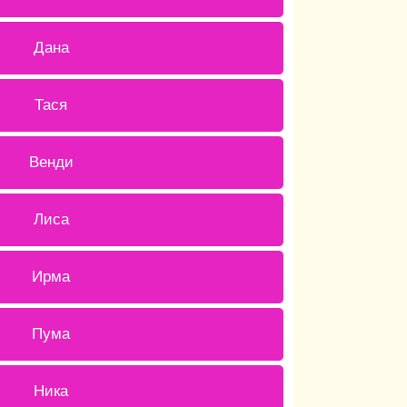
1 ( 6.67 % )
Дана
0 ( 0 % )
Тася
0 ( 0 % )
Венди
0 ( 0 % )
Лиса
2 ( 13.33 % )
Ирма
1 ( 6.67 % )
Пума
0 ( 0 % )
Ника