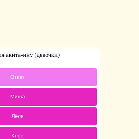
я акита-ину (девочки)
4 ( 26.67 % )
Ответ
0 ( 0 % )
Миша
0 ( 0 % )
Лёля
1 ( 6.67 % )
Клео