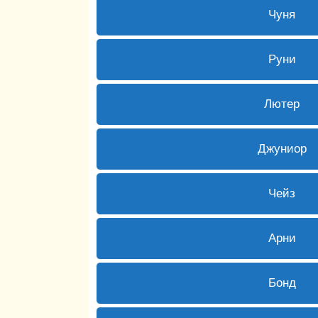
2 ( 10 % 
Чуня
1 ( 5 % )
Руни
0 ( 0 % 
Лютер
0 ( 0 %
Джуниор
1 ( 5 % )
Чейз
1 ( 5 % )
Арни
2 ( 10 % 
Бонд