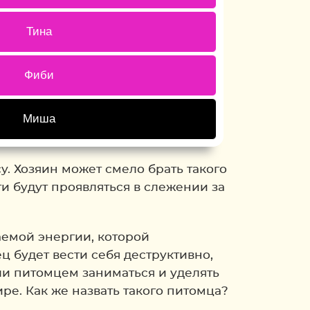
1 ( 6.67 % )
Тина
0 ( 0 % )
Фиби
5 ( 33.33 % )
Миша
Back
у. Хозяин может смело брать такого
и будут проявляться в слежении за
аемой энергии, которой
ц будет вести себя деструктивно,
ли питомцем заниматься и уделять
е. Как же назвать такого питомца?