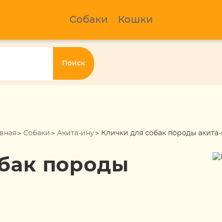
Собаки
Кошки
Поиск
вная
Собаки
Акита-ину
Клички для собак породы акита
обак породы