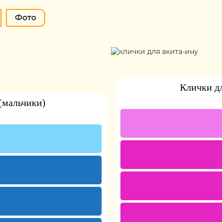
Фото
Клички дл
(мальчики)
)
 )
)