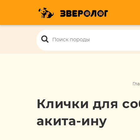
Гла
Клички для с
акита-ину