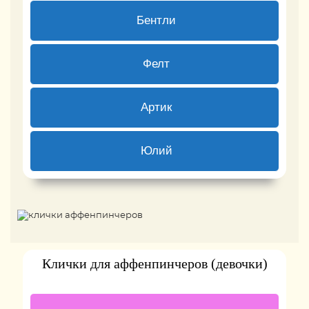
0 ( 0 % )
Бентли
0 ( 0 % )
Фелт
0 ( 0 % )
Артик
0 ( 0 % )
Юлий
Back
Клички для аффенпинчеров (девочки)
0 ( 0 % )