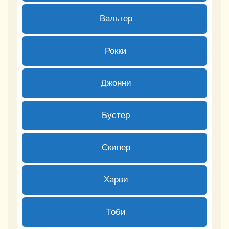
0 ( 0 % )
Вальтер
1 ( 100 % )
Рокки
0 ( 0 % )
Джонни
0 ( 0 % )
Бустер
0 ( 0 % )
Скипер
0 ( 0 % )
Харви
0 ( 0 % )
Тоби