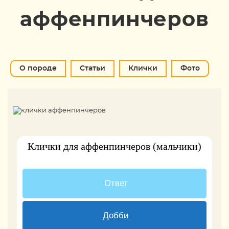
аффенпинчеров
О породе
Статьи
Клички
Фото
Клички для аффенпинчеров (мальчики)
0 ( 0 % )
Ответ
0 ( 0 % )
Добби