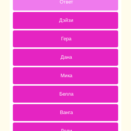
Ответ
0 ( 0 % )
Дэйзи
0 ( 0 % )
Гера
0 ( 0 % )
Дана
0 ( 0 % )
Мика
0 ( 0 % )
Белла
0 ( 0 % )
Ванга
1 ( 33.33 % )
Леди