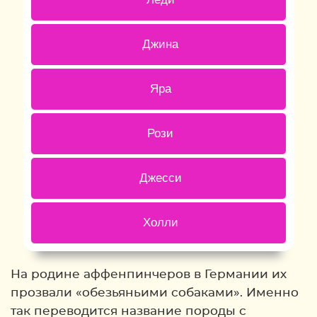
0 ( 0 % )
Джина
1 ( 33.33 % )
Яра
0 ( 0 % )
Рози
1 ( 33.33 % )
Джесси
0 ( 0 % )
Холли
Back
На родине аффенпинчеров в Германии их
прозвали «обезьяньими собаками». Именно
так переводится название породы с