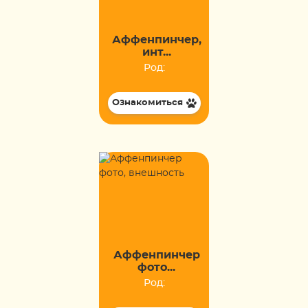
Аффенпинчер,
инт...
Род:
Ознакомиться
Аффенпинчер
фото...
Род: