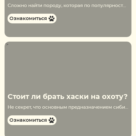
Сложно найти породу, которая по популярности могла бы «переплюнуть» сибирских хаски. Сегодня именно они лидируют в рейтинге самых востребованных четвероногих домашних любимцев. Появляется всё больше заводчиков и профессиональных клубов. Чем же так популярны сибирские хаски? Помимо выдающихся рабочих способностей, «сибиряки»…
Ознакомиться
">
Стоит ли брать хаски на охоту?
Не секрет, что основным предназначением сибирских хаски с самого начала происхождения породы было служение народов Крайнего Севера. Так, их запрягали в упряжки для перемещения людей и транспортировки грузов, привлекали к охране жилищ и даже вверяли под их опеку маленьких детей….
Ознакомиться