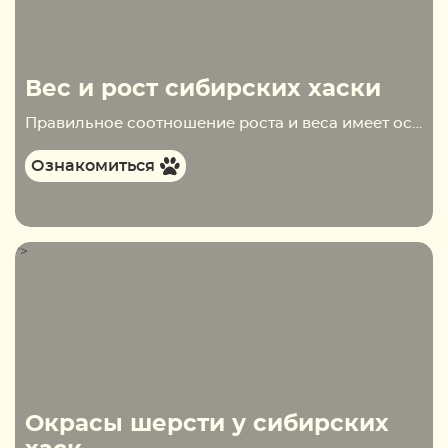
Вес и рост сибирских хаски
Правильное соотношение роста и веса имеет особое значение для собак породы сибирские хаски. Если четвероногий друг человека будет страдать от избыточной массы тела, то он не сможет выполнять свои основные рабочие обязанности. Это же касается и собак, чей вес не…
Ознакомиться
">
Окрасы шерсти у сибирских