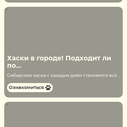
">
Хаски в городе! Подходит ли
по...
Сибирские хаски с каждым днём становятся всё популярнее. Щенков заводят в семьях с маленькими детьми, берут в качестве компаньонов для подростков. Однако не всегда люди, которые хотят стать владельцами этих собак, проживают в больших частных домах. Большинство из них являются…
Ознакомиться
">