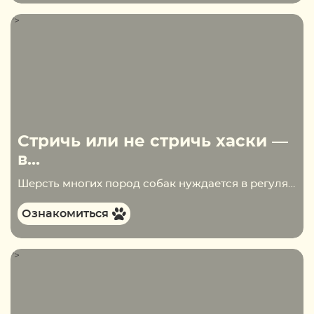
">
Стричь или не стричь хаски —
в...
Шерсть многих пород собак нуждается в регулярном уходе. Чаще всего владельцу приходится не только регулярно вычёсывать, но и стричь питомца. Кого-то для этого отвозят в груминг-салон, кто-то обходится домашней стрижкой. О том, как нужно ухаживать за шерстью собаки, потенциальные владельцы…
Ознакомиться
">