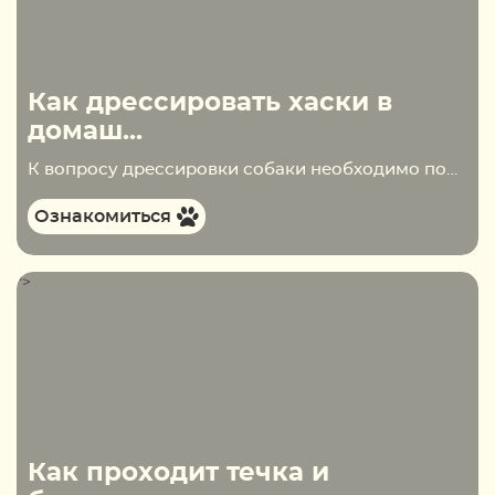
Как дрессировать хаски в
домаш...
К вопросу дрессировки собаки необходимо подходить с такой же ответственностью, как и к воспитанию ребёнка. Ведь от того, насколько послушным будет питомец зависит не только имидж его владельца, но и здоровье и безопасность самой собаки. Миру известно немало пород, воспитание которых…
Ознакомиться
">
Как проходит течка и