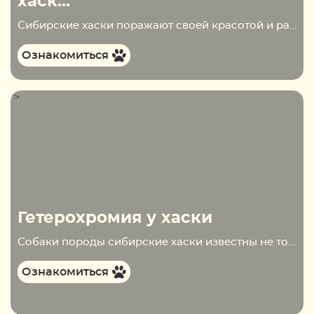
хаск...
Сибирские хаски поражают своей красотой и развитостью интеллекта. Эти собаки становятся надёжными помощниками и верными спутниками для своих владельцев. С каждым днём представители этой породы становятся всё популярнее. Питомники, занимающиеся разведением регулярно принимают людей, которые знакомятся со щенками, для того чтобы…
Ознакомиться
">
Гетерохромия у хаски
Собаки породы сибирские хаски известны не только своими отменными рабочими способностями, но и выдающимися внешними данными. Интересные окрасы пушистой плотной шерсти, спортивное телосложение и просто бесподобные выражения на мордах — всё это делает хаски теми, кем они есть. А чего…
Ознакомиться