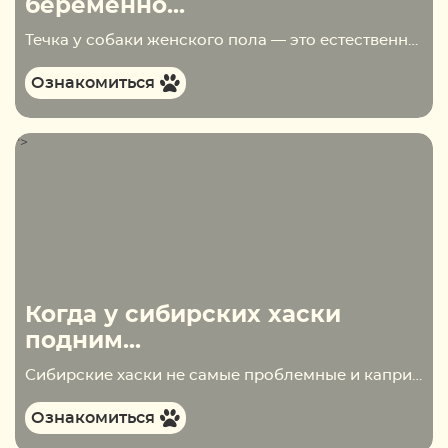
беременно...
Течка у собаки женского пола — это естественный процесс, который свидетельствует о том, что животное готово к размножению. К сибирским хаски первая течка (пустовка) обычно приходит в возрасте 6-10 месяцев. Чаще всего это происходит сразу же после того, как у собаки…
Ознакомиться
">
Когда у сибирских хаски
подним...
Сибирские хаски не самые проблемные и капризные собаки. Щенки обычно хорошо и быстро растут, крепнут и набирают вес. Хлопот свои владельцам они обычно не доставляют, но есть один момент, с которым они сталкиваются довольно часто — уши. Речь идёт не о…
Ознакомиться