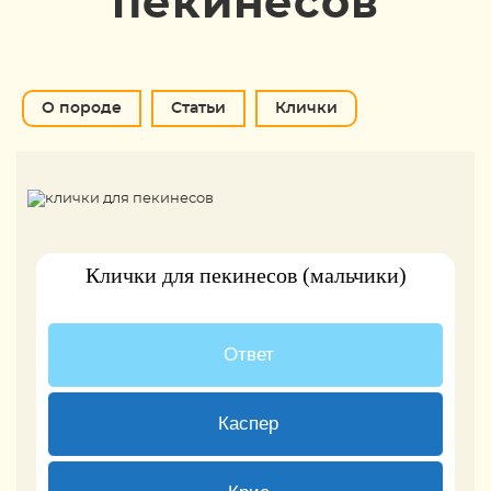
пекинесов
О породе
Статьи
Клички
Клички для пекинесов (мальчики)
17 ( 45.95 % )
Ответ
3 ( 8.11 % )
Каспер
2 ( 5.41 % )