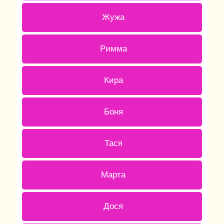
4 ( 11.76 % )
Жужа
0 ( 0 % )
Римма
1 ( 2.94 % )
Кира
6 ( 17.65 % )
Боня
1 ( 2.94 % )
Тася
1 ( 2.94 % )
Марта
2 ( 5.88 % )
Дося