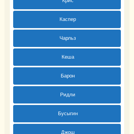
Крис
0 ( 0 % )
Каспер
1 ( 2.7 % )
Чарльз
3 ( 8.11 % )
Кеша
2 ( 5.41 % )
Барон
0 ( 0 % )
Ридли
6 ( 16.22 % )
Бусыгин
0 ( 0 % )
Джош