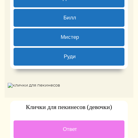
1 ( 2.7 % )
Билл
0 ( 0 % )
Мистер
2 ( 5.41 % )
Руди
Back
Клички для пекинесов (девочки)
9 ( 26.47 % )
Ответ