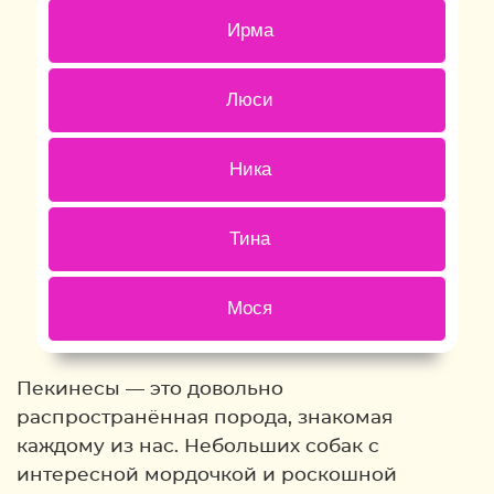
2 ( 5.88 % )
Ирма
1 ( 2.94 % )
Люси
3 ( 8.82 % )
Ника
2 ( 5.88 % )
Тина
2 ( 5.88 % )
Мося
Back
Пекинесы — это довольно
распространённая порода, знакомая
каждому из нас. Небольших собак с
интересной мордочкой и роскошной