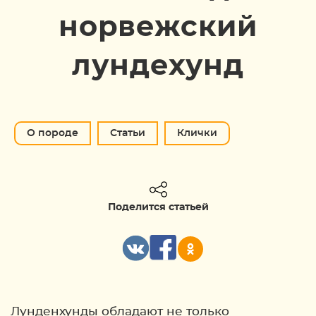
норвежский
лундехунд
О породе
Статьи
Клички
Поделится статьей
Лунденхунды обладают не только