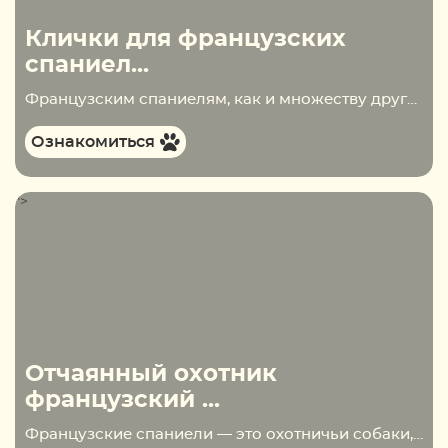
Клички для французских
спаниел...
Французским спаниелям, как и множеству других пород, присвоено несколько официальных имён. Их называют французскими эпаньолами или французскими сеттерами. При чём тут последние, ведь сеттер — это, вполне себе самостоятельная порода? Всё дело во внешнем сходстве, которое их связывает и заставляет…
Ознакомиться
">
Отчаянный охотник
французский ...
Французские спаниели — это охотничьи собаки, обладающие прекрасным чутьём. Их привлекали к охоте на пернатую дичь. Сегодня порода не так распространена как на пике своего развития. Но это абсолютно не мешает собакам завоёвывать сердца людей и поселяться в их домах….