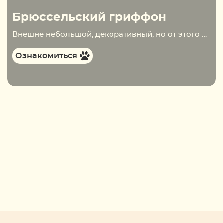
Брюссельский гриффон
Внешне небольшой, декоративный, но от этого совсем неробкий и ручной, представитель породы брюссельский гриффон напоминает бородатого домовёнка. Эти небольшие и потешные собаки обладают живым умом и пронзительным взглядом, спрятаться от которого просто нереально. Содержание Внешние характеристики взрослой особиМаксимальный ростВесОсобенности окрасаШерстьУши,…
Ознакомиться