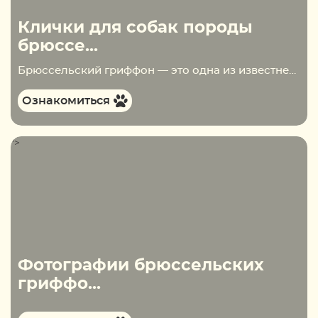
Клички для собак породы
брюссе...
Брюссельский гриффон — это одна из известнейших декоративных пород собак. Напоминающие ворчливых усатых старичков гриффоны на самом деле необычайно весёлые и жизнерадостные собаки. Они становятся настоящими друзьями для своих владельцев, могут найти общий язык с любым человеком. Однако поначалу гриффон…
Ознакомиться
">
Фотографии брюссельских
гриффо...