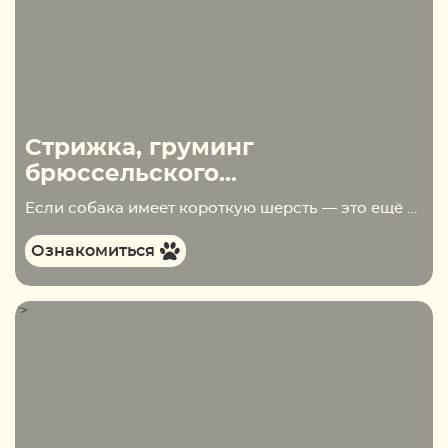
Стрижка, груминг
брюссельского...
Если собака имеет короткую шерсть — это ещё не значит, что за ней не нужен уход, или он будет включать в себя какие-то примитивные методы. Шёрстный покров брюссельского гриффона весьма специфичен, поэтому и ухода требует особого. Из-за этих особенностей шерсть…
Ознакомиться
">