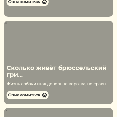
Ознакомиться
">
Сколько живёт брюссельский
гри...
Жизнь собаки итак довольно коротка, по сравнению с человеческой, поэтому, заводя питомца, хочется понимать сколько четвероногий друг будет сопровождать нас на жизненном пути. Брюссельский грифон, как и все собаки «карманного типа» обладает средней продолжительностью жизни. Продолжительность жизни брюссельского гриффона Для…
Ознакомиться
">