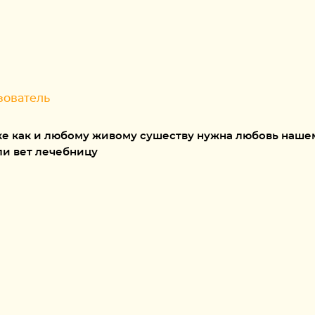
зователь
е как и любому живому сушеству нужна любовь нашему
ли вет лечебницу