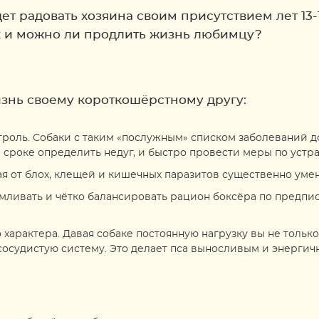
т радовать хозяина своим присутствием лет 13-1
ак и можно ли продлить жизнь любимцу?
изнь своему короткошёрстному другу:
роль. Собаки с таким «послужным» списком заболеваний д
м сроке определить недуг, и быстро провести меры по устр
я от блох, клещей и кишечных паразитов существенно умен
рмливать и чётко балансировать рацион боксёра по предпи
характера. Давая собаке постоянную нагрузку вы не тольк
осудистую систему. Это делает пса выносливым и энергич