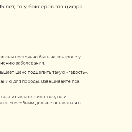
5 лет, то у боксёров эта цифра
олжны постоянно быть на контроле у
анению заболевания.
ьшает шанс подцепить такую «гадость».
санию для породы. Взвешивайте пса
о воспитываете животное, но и
ным, способным дольше оставаться в