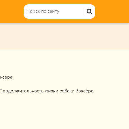
ксёра