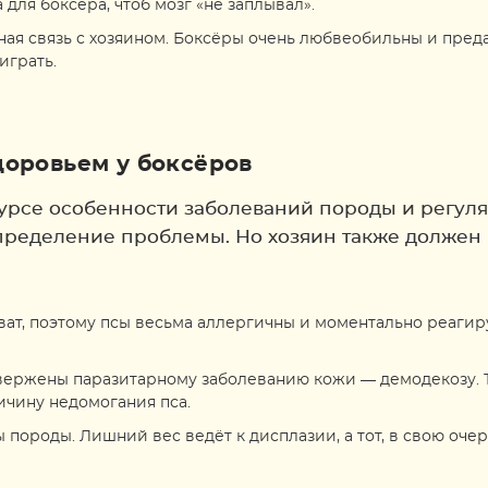
для боксёра, чтоб мозг «не заплывал».
ная связь с хозяином. Боксёры очень любвеобильны и пред
играть.
оровьем у боксёров
курсе особенности заболеваний породы и регул
ределение проблемы. Но хозяин также должен б
ват, поэтому псы весьма аллергичны и моментально реагир
двержены паразитарному заболеванию кожи — демодекозу.
чину недомогания пса.
ороды. Лишний вес ведёт к дисплазии, а тот, в свою очере