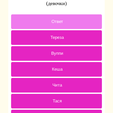
(девочки)
2 ( 28.57 % )
Ответ
0 ( 0 % )
Тереза
1 ( 14.29 % )
Вуппи
0 ( 0 % )
Кеша
1 ( 14.29 % )
Чита
1 ( 14.29 % )
Тася