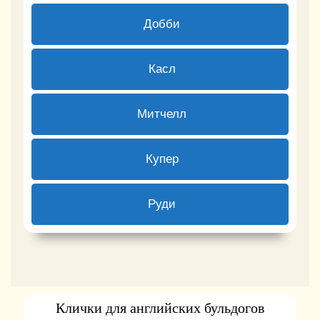
0 ( 0 % )
Добби
1 ( 9.09 % )
Касл
0 ( 0 % )
Митчелл
0 ( 0 % )
Купер
1 ( 9.09 % )
Руди
Back
Клички для английских бульдогов