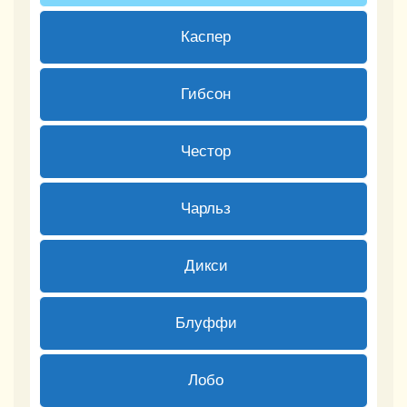
3 ( 27.27 % )
Каспер
0 ( 0 % )
Гибсон
0 ( 0 % )
Честор
2 ( 18.18 % )
Чарльз
0 ( 0 % )
Дикси
0 ( 0 % )
Блуффи
0 ( 0 % )
Лобо