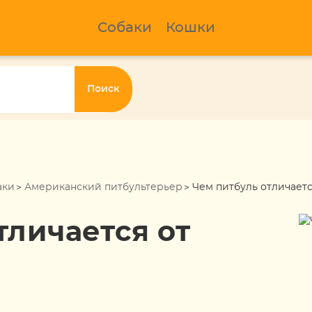
Собаки
Кошки
Поиск
аки
Американский питбультерьер
Чем питбуль отличаетс
тличается от