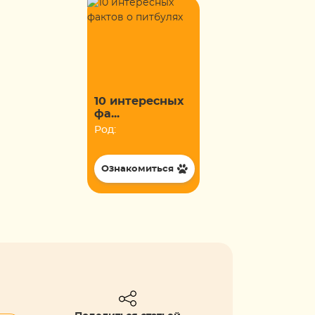
10 интересных
фа...
Род:
Ознакомиться