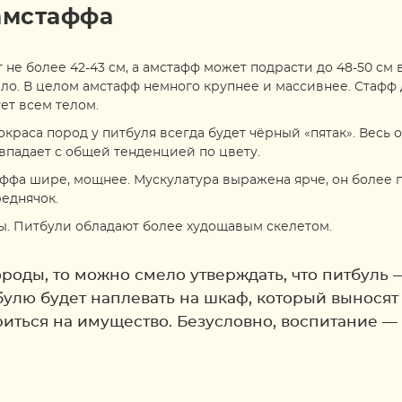
амстаффа
не более 42-43 см, а амстафф может подрасти до 48-50 см в 
кило. В целом амстафф немного крупнее и массивнее. Стафф 
ет всем телом.
окраса пород у питбуля всегда будет чёрный «пятак». Весь 
овпадает с общей тенденцией по цвету.
аффа шире, мощнее. Мускулатура выражена ярче, он более п
еднячок.
ы. Питбули обладают более худощавым скелетом.
роды, то можно смело утверждать, что питбуль —
тбулю будет наплевать на шкаф, который выносят
ариться на имущество. Безусловно, воспитание 