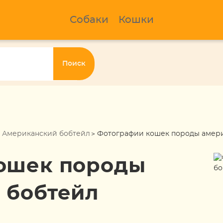
Собаки
Кошки
Поиск
Американский бобтейл
Фотографии кошек породы амер
ошек породы
 бобтейл