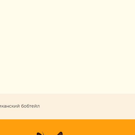
иканский бобтейл