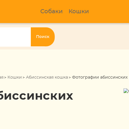
Собаки
Кошки
Поиск
ая
Кошки
Абиссинская кошка
Фотографии абиссинских
биссинских