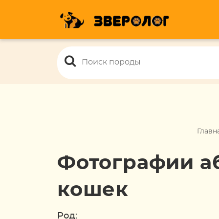
Главн
Фотографии а
кошек
Род: