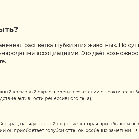
ыть?
анённая расцветка шубки этих животных. Но сущ
народными ассоциациями. Это даёт возможност
те.
ежный кремовый окрас шерсти в сочетании с практически б
дствие активности рецессивного гена);
й окрас, наряду с серой шерстью, которая при обычном о
и он приобретает голубой оттенок, особенно заметный на 