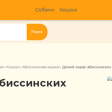
Собаки
Кошки
Поиск
ая
Кошки
Абиссинская кошка
Дикий окрас абиссинских
абиссинских