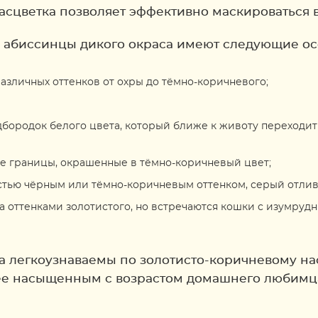
расцветка позволяет эффективно маскироваться в
у абиссинцы дикого окраса имеют следующие ос
азличных оттенков от охры до тёмно-коричневого;
дбородок белого цвета, который ближе к животу переходи
е границы, окрашенные в тёмно-коричневый цвет;
тью чёрным или тёмно-коричневым оттенком, серый отлив 
на оттенками золотистого, но встречаются кошки с изумру
а легкоузнаваемы по золотисто-коричневому на
лее насыщенным с возрастом домашнего любимц