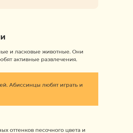
ти
ные и ласковые животные. Они
любят активные развлечения.
ей. Абиссинцы любят играть и
ых оттенков песочного цвета и