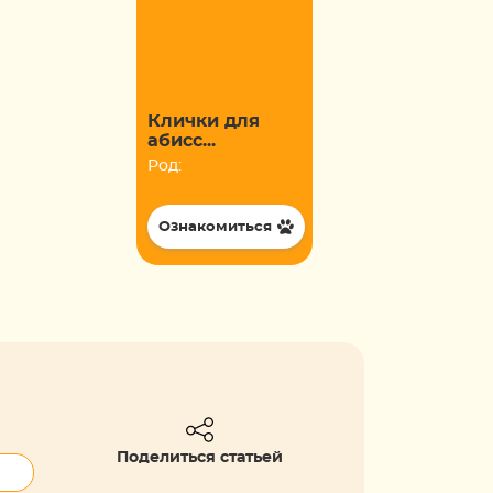
Клички для
абисс...
Род:
Ознакомиться
Поделиться статьей