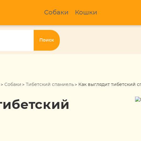
Собаки
Кошки
Поиск
Собаки
Тибетский спаниель
Как выглядит тибетский с
тибетский