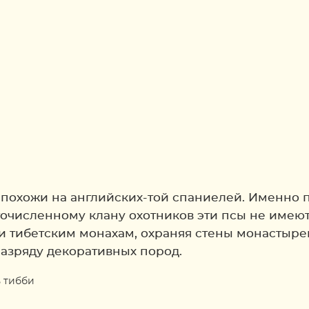
похожи на английских-той спаниелей. Именно п
гочисленному клану охотников эти псы не имею
и тибетским монахам, охраняя стены монастырей
разряду декоративных пород.