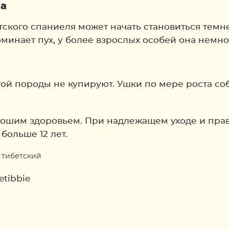
са
ского спаниеля может начать становиться темне
минает пух, у более взрослых особей она немно
этой породы не купируют. Ушки по мере роста с
орошим здоровьем. При надлежащем уходе и пра
больше 12 лет.
etibbie