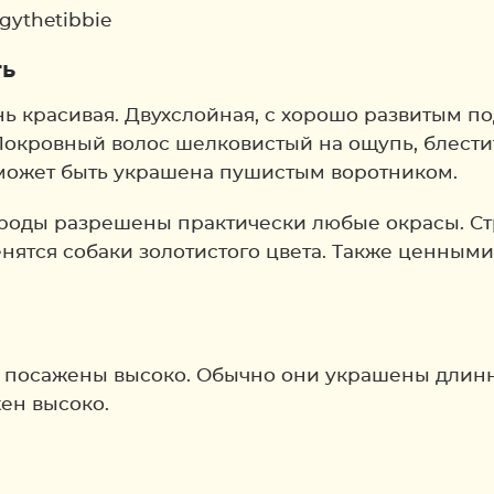
gythetibbie
ть
нь красивая. Двухслойная, с хорошо развитым п
 Покровный волос шелковистый на ощупь, блести
й может быть украшена пушистым воротником.
роды разрешены практически любые окрасы. Ст
енятся собаки золотистого цвета. Также ценным
ы посажены высоко. Обычно они украшены длинн
жен высоко.