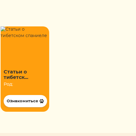
Статьи о
тибетск...
Род:
Ознакомиться