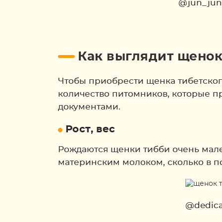
@jun_jun
Как выглядит щено
Чтобы приобрести щенка тибетского
количество питомников, которые 
документами.
Рост, вес
Рождаются щенки тибби очень мале
материнским молоком, сколько в по
@dedica