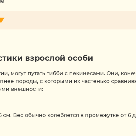
ee
стики взрослой особи
и, могут путать тибби с пекинесами. Они, коне
пнее породы, с которыми их частенько сравнива
ями внешности:
 см. Вес обычно колеблется в промежутке от 6 до