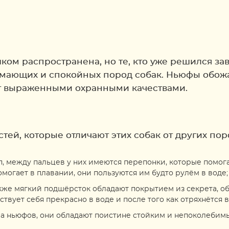
ком распространена, но те, кто уже решился зав
нимающих и спокойных пород собак. Ньюфы обожа
ют выраженными охранными качествами.
тей, которые отличают этих собак от других пор
, между пальцев у них имеются перепонки, которые помога
омогает в плавании, они пользуются им будто рулём в воде;
также мягкий подшёрсток обладают покрытием из секрета,
твует себя прекрасно в воде и после того как отряхнётся в
ера ньюфов, они обладают поистине стойким и непоколебим