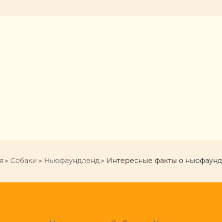
я
Собаки
Ньюфаундленд
Интересные факты о ньюфаунд