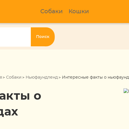
Собаки
Кошки
Поиск
я
Собаки
Ньюфаундленд
Интересные факты о ньюфаунд
акты о
дах