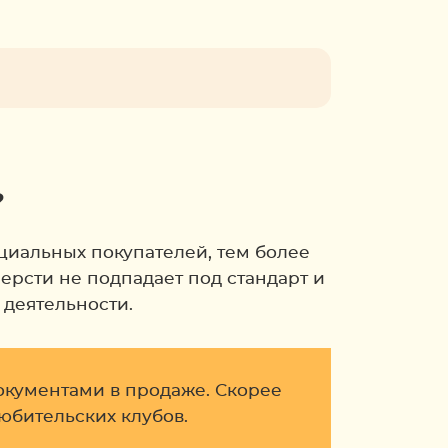
?
циальных покупателей, тем более
ерсти не подпадает под стандарт и
 деятельности.
окументами в продаже. Скорее
любительских клубов.