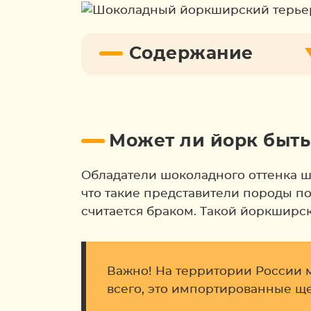
Содержание
Может ли йорк быт
Обладатели шоколадного оттенка ш
что такие представители породы по
считается браком. Такой йоркширск
Важно! На территории России 
всего, это импортированные ще