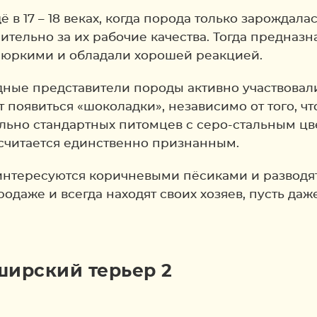
в 17 – 18 веках, когда порода только зарождала
ительно за их рабочие качества. Тогда предназ
 юркими и обладали хорошей реакцией.
адные представители породы активно участвовал
 появиться «шоколадки», независимо от того, ч
ьно стандартных питомцев с серо-стальным цвет
считается единственно признанным.
нтересуются коричневыми пёсиками и разводят 
одаже и всегда находят своих хозяев, пусть даж