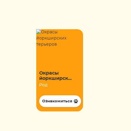
Окрасы
йоркширск...
Род:
Ознакомиться