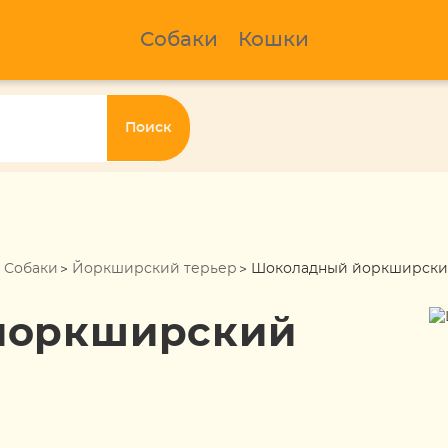
Собаки
Кошки
Поиск
Собаки
Йоркширский терьер
Шоколадный йоркширски
йоркширский