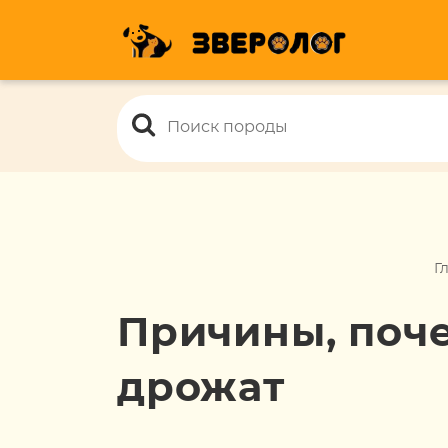
Г
Причины, поч
дрожат