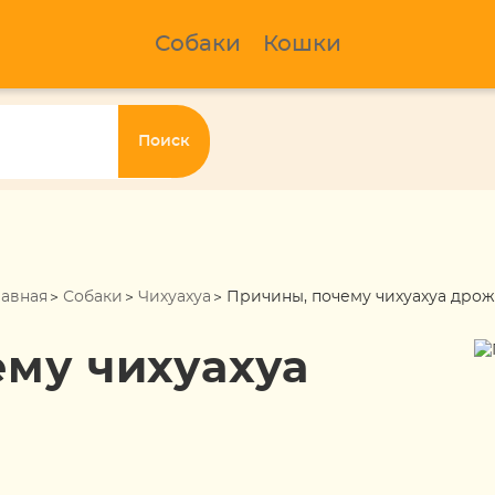
Собаки
Кошки
Поиск
лавная
Собаки
Чихуахуа
Причины, почему чихуахуа дрож
ему чихуахуа