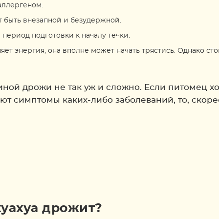
аллергеном.
т быть внезапной и безудержной.
в период подготовки к началу течки.
яет энергия, она вполне может начать трястись. Однако ст
иной дрожи не так уж и сложно. Если питомец хо
вуют симптомы каких-либо заболеваний, то, скор
хуахуа дрожит?