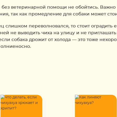
о без ветеринарной помощи не обойтись. Важно
я, так как промедление для собаки может стои
ец слишком переволновался, то стоит оградить е
ей не выводить чиха на улицу и не приглашать в
 если собака дрожит от холода — это тоже нехор
молниеносно.