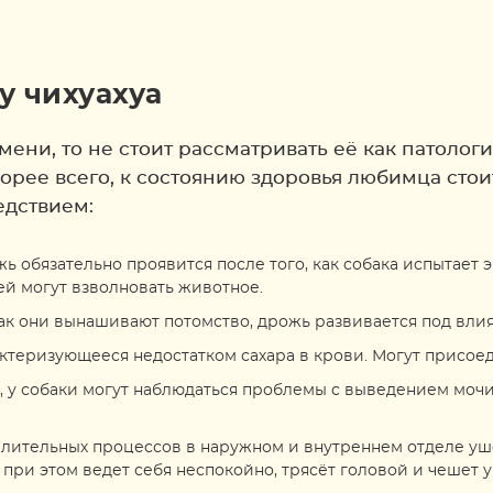
у чихуахуа
мени, то не стоит рассматривать её как патоло
корее всего, к состоянию здоровья любимца стои
едствием:
ь обязательно проявится после того, как собака испытает
ей могут взволновать животное.
 как они вынашивают потомство, дрожь развивается под вл
ктеризующееся недостатком сахара в крови. Могут присоед
 у собаки могут наблюдаться проблемы с выведением мочи
лительных процессов в наружном и внутреннем отделе уше
при этом ведет себя неспокойно, трясёт головой и чешет 