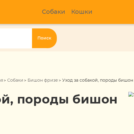
Собаки
Кошки
Поиск
ая
Собаки
Бишон фризе
Уход за собакой, породы бишон
ой, породы бишон