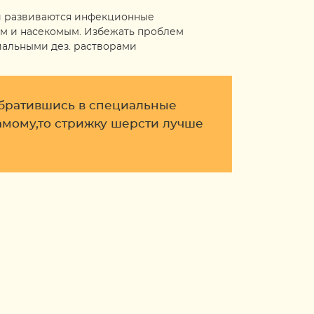
ки развиваются инфекционные
ам и насекомым. Избежать проблем
иальными дез. растворами
обратившись в специальные
самому,то стрижку шерсти лучше