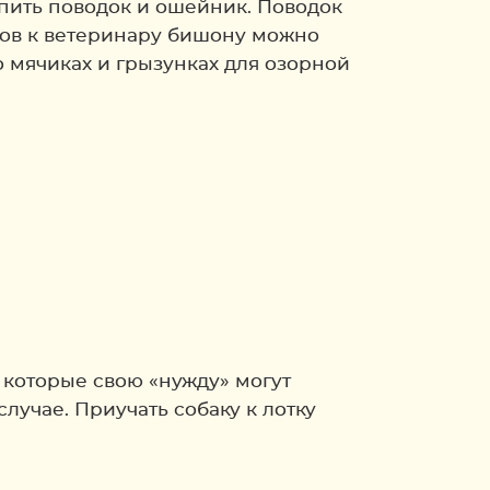
пить поводок и ошейник. Поводок
одов к ветеринару бишону можно
о мячиках и грызунках для озорной
 которые свою «нужду» могут
случае. Приучать собаку к лотку