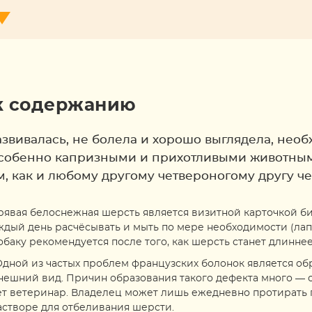
к содержанию
азвивалась, не болела и хорошо выглядела, нео
 особенно капризными и прихотливыми животны
м, как и любому другому четвероногому другу ч
дрявая белоснежная шерсть является визитной карточкой б
ждый день расчёсывать и мыть по мере необходимости (лап
баку рекомендуется после того, как шерсть станет длиннее,
Одной из частых проблем французских болонок является об
внешний вид. Причин образования такого дефекта много — о
ет ветеринар. Владелец может лишь ежедневно протирать
створе для отбеливания шерсти.