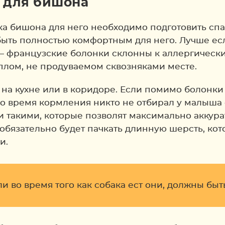
 для бишона
ка бишона для него необходимо подготовить спа
быть полностью комфортным для него. Лучше есл
— французские болонки склонны к аллергическ
ёплом, не продуваемом сквозняками месте.
 на кухне или в коридоре. Если помимо болонки
во время кормления никто не отбирал у малыша
акими, которые позволят максимально аккуратн
 обязательно будет пачкать длинную шерсть, кот
и.
ли во время того как собака ест они, должны бы