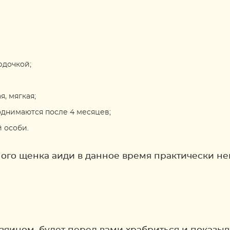
рдочкой;
, мягкая;
днимаются после 4 месяцев;
 особи.
ного щенка аиди в данное время практически не
озяином, будет перед вами храбриться и показыв