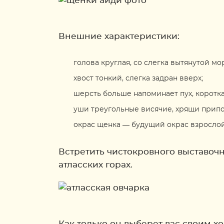
Внешние характеристики:
голова круглая, со слегка вытянутой мо
хвост тонкий, слегка задран вверх;
шерсть больше напоминает пух, короткая
уши треугольные висячие, хрящи припо
окрас щенка — будущий окрас взрослой
Встретить чистокровного выставоч
атласских горах.
Как только он выберет вас своим х