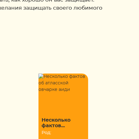
о желания защищать своего любимого
Несколько
фактов...
Род: