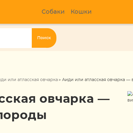
Собаки
Кошки
Поиск
ди или атласская овчарка
Аиди или атласская овчарка —
сская овчарка —
породы