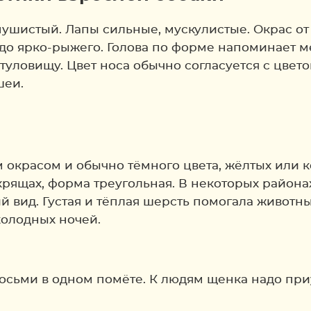
пушистый. Лапы сильные, мускулистые. Окрас от 
о до ярко-рыжего. Голова по форме напоминает 
уловищу. Цвет носа обычно согласуется с цвет
шеи.
м окрасом и обычно тёмного цвета, жёлтых или 
 хрящах, форма треугольная. В некоторых района
 вид. Густая и тёплая шерсть помогала животны
холодных ночей.
осьми в одном помёте. К людям щенка надо приу