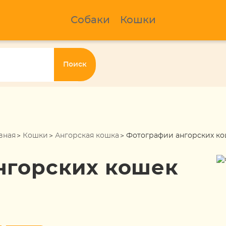
Собаки
Кошки
Поиск
вная
Кошки
Ангорская кошка
Фотографии ангорских к
нгорских кошек