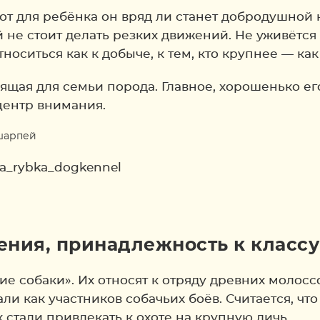
вот для ребёнка он вряд ли станет добродушной 
ой не стоит делать резких движений. Не уживётс
носиться как к добыче, к тем, кто крупнее — как
щая для семьи порода. Главное, хорошенько ег
центр внимания.
a_rybka_dogkennel
ния, принадлежность к классу
е собаки». Их относят к отряду древних молосс
и как участников собачьих боёв. Считается, чт
стали привлекать к охоте на крупную дичь.