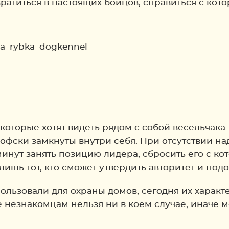
атиться в настоящих бойцов, справиться с котор
a_rybka_dogkennel
 которые хотят видеть рядом с собой весельчак
фски замкнуты внутри себя. При отсутствии н
инут занять позицию лидера, сбросить его с ко
ишь тот, кто сможет утвердить авторитет и под
пользовали для охраны домов, сегодня их хара
е незнакомцам нельзя ни в коем случае, иначе 