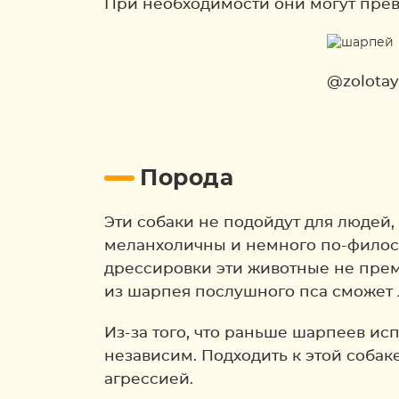
При необходимости они могут превр
@zolotay
Порода
Эти собаки не подойдут для людей,
меланхоличны и немного по-филосо
дрессировки эти животные не прем
из шарпея послушного пса сможет л
Из-за того, что раньше шарпеев ис
независим. Подходить к этой собак
агрессией.