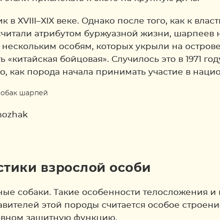
в XVIII–XIX веке. Однако после того, как к вла
х считали атрибутом буржуазной жизни, шарпеев 
нескольким особям, которых укрыли на острове 
ь «китайская бойцовая». Случилось это в 1971 го
того, как порода начала принимать участие в наци
mozhak
стики взрослой особи
ые собаки. Такие особенности телосложения и 
авителей этой породы считается особое строени
новном защитную функцию.