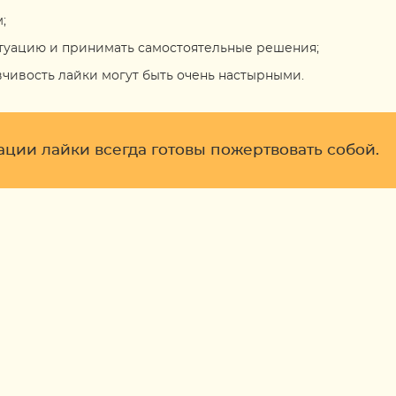
;
туацию и принимать самостоятельные решения;
вчивость лайки могут быть очень настырными.
ции лайки всегда готовы пожертвовать собой.