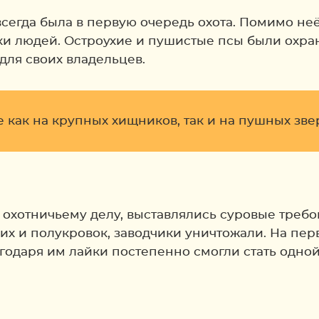
егда была в первую очередь охота. Помимо неё
ки людей. Остроухие и пушистые псы были охра
ля своих владельцев.
е как на крупных хищников, так и на пушных зве
 охотничьему делу, выставлялись суровые требо
х и полукровок, заводчики уничтожали. На перв
годаря им лайки постепенно смогли стать одно