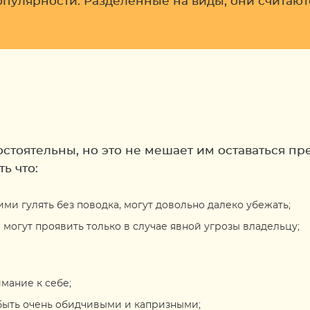
опулярности. Разделённые на виды, они считают
стоятельны, но это не мешает им оставаться п
ь что:
ми гулять без поводка, могут довольно далеко убежать;
могут проявить только в случае явной угрозы владельцу;
имание к себе;
 быть очень обидчивыми и капризными;