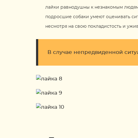
лайки равнодушны к незнакомым людям
подросшие собаки умеют оценивать си
несмотря на свою покладистость и ужи
В случае непредвиденной ситуа