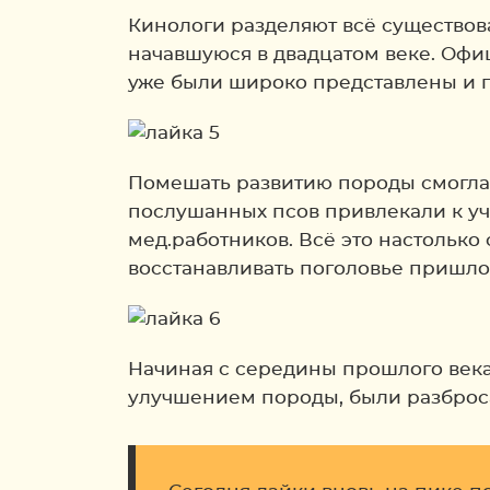
Кинологи разделяют всё существова
начавшуюся в двадцатом веке. Офиц
уже были широко представлены и 
Помешать развитию породы смогла 
послушанных псов привлекали к уч
мед.работников. Всё это настолько
восстанавливать поголовье пришлос
Начиная с середины прошлого век
улучшением породы, были разброса