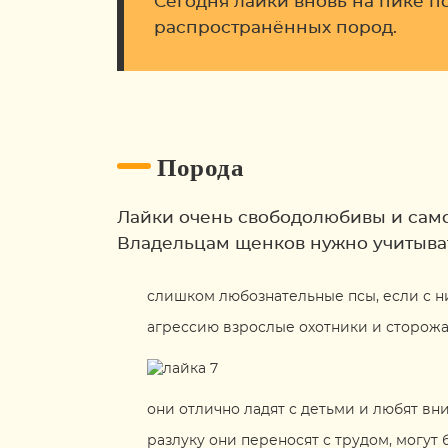
Сегодня лайки вновь на пике п
распространённых пород.
Порода
Лайки очень свободолюбивы и само
Владельцам щенков нужно учитыват
слишком любознательные псы, если с ни
агрессию взрослые охотники и сторожа 
они отлично ладят с детьми и любят вн
разлуку они переносят с трудом, могут