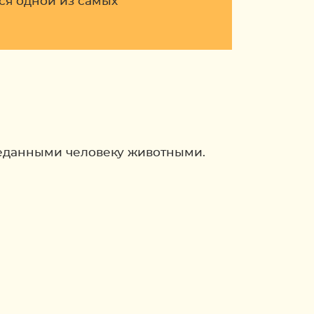
ся одной из самых
реданными человеку животными.