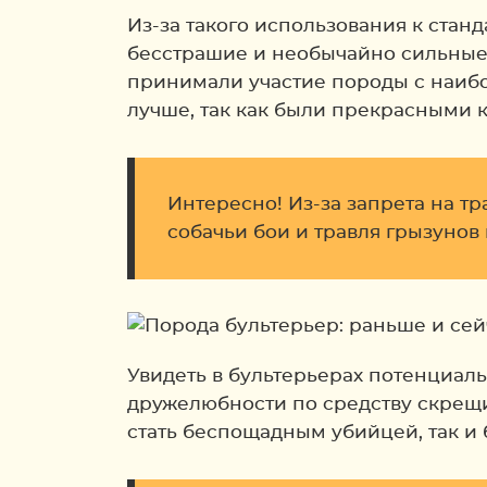
Из-за такого использования к ста
бесстрашие и необычайно сильные 
принимали участие породы с наиб
лучше, так как были прекрасными 
Интересно! Из-за запрета на т
собачьи бои и травля грызунов
Увидеть в бультерьерах потенциал
дружелюбности по средству скрещи
стать беспощадным убийцей, так и