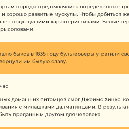
ндартам породы предъявлялись определённые тре
и хорошо развитые мускулы. Чтобы добиться же
олее подходящими характеристиками. Белые тер
крысоловами.
равлю быков в 1835 году бультерьеры утратили с
 вернули им былую славу.
ьных домашних питомцев смог Джеймс Хинкс, ко
вания с милашками далматинцами. В результате
 быть преданным другом для человека.