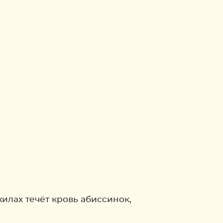
илах течёт кровь абиссинок,