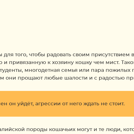
для того, чтобы радовать своим присутствием 
 и привязанную к хозяину кошку чем мист. Тако
студенты, многодетная семья или пара пожилых
ам они прощают любые шалости и с радостью при
н он уйдёт, агрессии от него ждать не стоит.
алийской породы кошачьих могут и те люди, кот