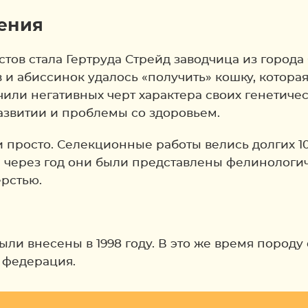
ения
ов стала Гертруда Стрейд заводчица из города 
 и абиссинок удалось «получить» кошку, котора
или негативных черт характера своих генетичес
азвитии и проблемы со здоровьем.
 и просто. Селекционные работы велись долгих 1
же через год они были представлены фелинологи
рстью.
ыли внесены в 1998 году. В это же время пород
 федерация.