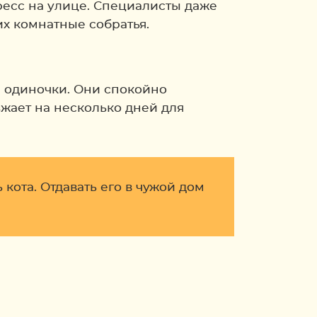
тресс на улице. Специалисты даже
их комнатные собратья.
е одиночки. Они спокойно
зжает на несколько дней для
кота. Отдавать его в чужой дом