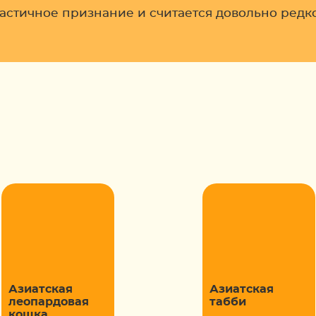
частичное признание и считается довольно ред
Азиатская
Азиатская
леопардовая
табби
кошка