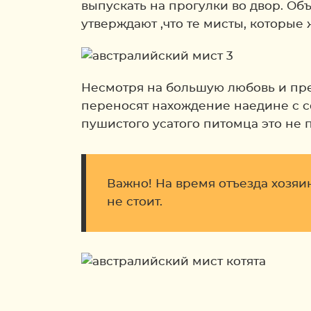
выпускать на прогулки во двор. Об
утверждают ,что те мисты, которые
Несмотря на большую любовь и пре
переносят нахождение наедине с со
пушистого усатого питомца это не 
Важно! На время отъезда хозяин
не стоит.