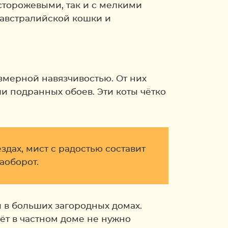
сторожевыми, так и с мелкими
австралийской кошки и
змерной навязчивостью. От них
и подранных обоев. Эти коты чётко
дах, мист с радостью составит
аоборот.
и в больших загородных домах.
вёт в частном доме не нужно