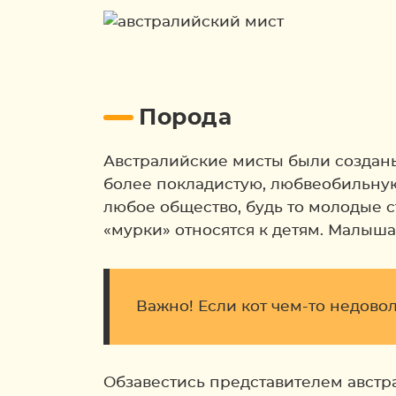
Порода
Австралийские мисты были созданы 
более покладистую, любвеобильную
любое общество, будь то молодые 
«мурки» относятся к детям. Малыш
Важно! Если кот чем-то недоволе
Обзавестись представителем австр